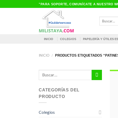
Saltar
"PARA SOPORTE, COMUNÍCATE A NUESTRO WH
al
contenido
Buscar
por:
INICIO
COLEGIOS
PAPELERÍA Y ÚTILES 
INICIO
/
PRODUCTOS ETIQUETADOS “PATINES
Buscar
por:
CATEGORÍAS DEL
PRODUCTO
Colegios