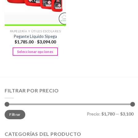
PAPELERÍA Y ÚTILES ESCOLARES
Pegante Líquido Sipega
Rango
$
1,785.00
-
$
3,094.00
de
precios:
Seleccionar opciones
desde
$1,785.00
Este
hasta
producto
$3,094.00
tiene
múltiples
variantes.
FILTRAR POR PRECIO
Las
opciones
se
pueden
Precio
Precio
Precio:
$1,780
—
$3,100
Filtrar
mínimo
máximo
elegir
en
la
CATEGORÍAS DEL PRODUCTO
página