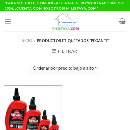
Saltar
"PARA SOPORTE, COMUNÍCATE A NUESTRO WHATSAPP 300 702
5056. ¡CUENTA CON NOSOTROS! MILISTAYA.COM"
al
contenido
INICIO
/
PRODUCTOS ETIQUETADOS “PEGANTE”
FILTRAR