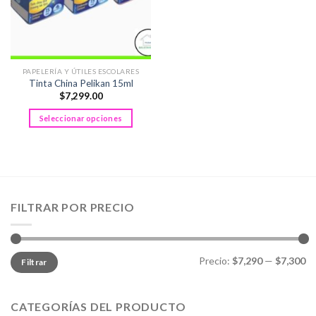
PAPELERÍA Y ÚTILES ESCOLARES
Tinta China Pelikan 15ml
$
7,299.00
Seleccionar opciones
Este
producto
tiene
múltiples
variantes.
FILTRAR POR PRECIO
Las
opciones
se
pueden
Precio
Precio
Precio:
$7,290
—
$7,300
Filtrar
mínimo
máximo
elegir
en
la
CATEGORÍAS DEL PRODUCTO
página