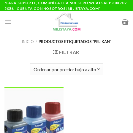
Saltar
"PARA SOPORTE, COMUNÍCATE A NUESTRO WHATSAPP 300 702
5056. ¡CUENTA CON NOSOTROS! MILISTAYA.COM"
al
contenido
INICIO
/
PRODUCTOS ETIQUETADOS “PELIKAN”
FILTRAR