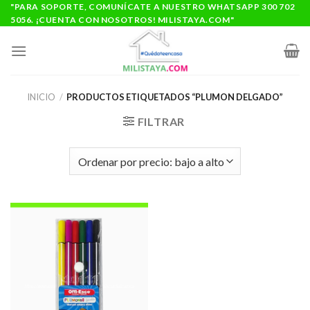
Saltar
"PARA SOPORTE, COMUNÍCATE A NUESTRO WHATSAPP 300 702
5056. ¡CUENTA CON NOSOTROS! MILISTAYA.COM"
al
contenido
INICIO
/
PRODUCTOS ETIQUETADOS “PLUMON DELGADO”
FILTRAR