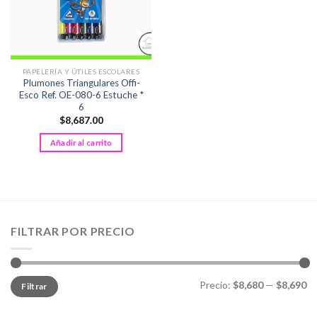
PAPELERÍA Y ÚTILES ESCOLARES
Plumones Triangulares Offi-
Esco Ref. OE-080-6 Estuche *
6
$
8,687.00
Añadir al carrito
FILTRAR POR PRECIO
Precio
Precio
Precio:
$8,680
—
$8,690
Filtrar
mínimo
máximo