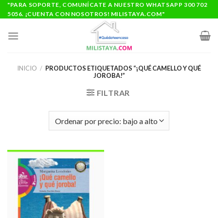
Saltar
"PARA SOPORTE, COMUNÍCATE A NUESTRO WHATSAPP 300 702
5056. ¡CUENTA CON NOSOTROS! MILISTAYA.COM"
al
contenido
INICIO
/
PRODUCTOS ETIQUETADOS “¡QUÉ CAMELLO Y QUÉ
JOROBA!”
FILTRAR