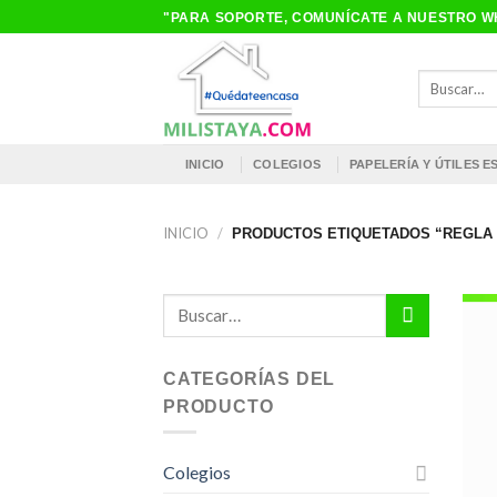
Saltar
"PARA SOPORTE, COMUNÍCATE A NUESTRO WH
al
contenido
Buscar
por:
INICIO
COLEGIOS
PAPELERÍA Y ÚTILES 
INICIO
/
PRODUCTOS ETIQUETADOS “REGLA 
Buscar
por:
CATEGORÍAS DEL
PRODUCTO
Colegios