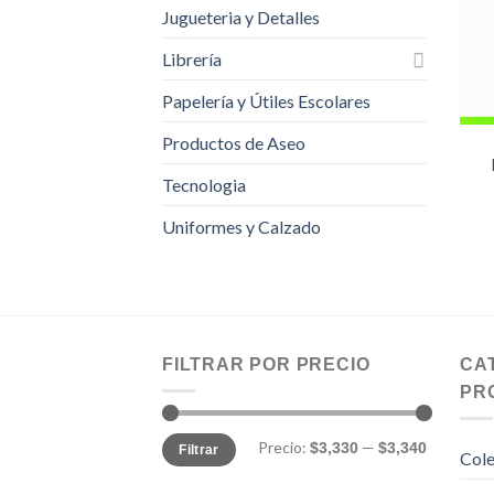
Jugueteria y Detalles
Librería
Papelería y Útiles Escolares
Productos de Aseo
Tecnologia
Uniformes y Calzado
FILTRAR POR PRECIO
CA
PR
Precio
Precio
Precio:
—
$3,330
$3,340
Filtrar
mínimo
máximo
Cole