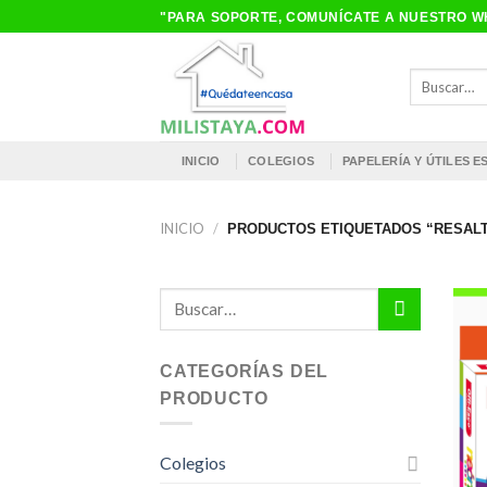
Saltar
"PARA SOPORTE, COMUNÍCATE A NUESTRO WH
al
contenido
Buscar
por:
INICIO
COLEGIOS
PAPELERÍA Y ÚTILES 
INICIO
/
PRODUCTOS ETIQUETADOS “RESALT
Buscar
por:
CATEGORÍAS DEL
PRODUCTO
Colegios