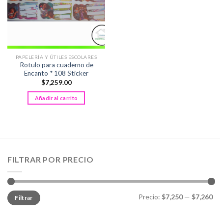
PAPELERÍA Y ÚTILES ESCOLARES
Rotulo para cuaderno de
Encanto * 108 Sticker
$
7,259.00
Añadir al carrito
FILTRAR POR PRECIO
Precio
Precio
Precio:
$7,250
—
$7,260
Filtrar
mínimo
máximo