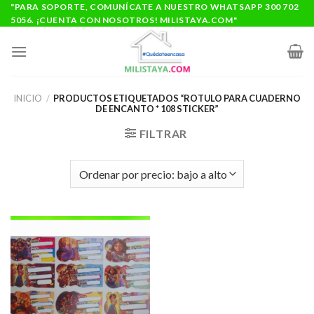
Saltar
"PARA SOPORTE, COMUNÍCATE A NUESTRO WHATSAPP 300 702
5056. ¡CUENTA CON NOSOTROS! MILISTAYA.COM"
al
contenido
INICIO
/
PRODUCTOS ETIQUETADOS “ROTULO PARA CUADERNO
DE ENCANTO * 108 STICKER”
FILTRAR