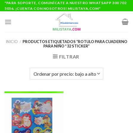
Saltar
"PARA SOPORTE, COMUNÍCATE A NUESTRO WHATSAPP 300 702
5056. ¡CUENTA CON NOSOTROS! MILISTAYA.COM"
al
contenido
INICIO
/
PRODUCTOS ETIQUETADOS “ROTULO PARA CUADERNO
PARA NIÑO * 32 STICKER”
FILTRAR