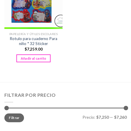
PAPELERÍA Y ÚTILES ESCOLARES
Rotulo para cuaderno Para
niño * 32 Sticker
$
7,259.00
Añadir al carrito
FILTRAR POR PRECIO
Precio
Precio
Precio:
$7,250
—
$7,260
Filtrar
mínimo
máximo