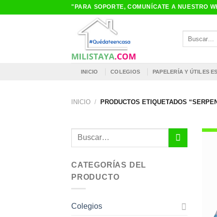
Saltar
"PARA SOPORTE, COMUNÍCATE A NUESTRO WH
al
contenido
Buscar
por:
INICIO
COLEGIOS
PAPELERÍA Y ÚTILES 
INICIO
/
PRODUCTOS ETIQUETADOS “SERPEN
Buscar
por:
CATEGORÍAS DEL
PRODUCTO
Colegios