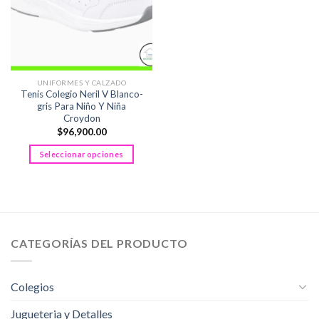
UNIFORMES Y CALZADO
Tenis Colegio Neril V Blanco-
gris Para Niño Y Niña
Croydon
$
96,900.00
Seleccionar opciones
Este
producto
tiene
múltiples
variantes.
CATEGORÍAS DEL PRODUCTO
Las
opciones
se
Colegios
pueden
elegir
Jugueteria y Detalles