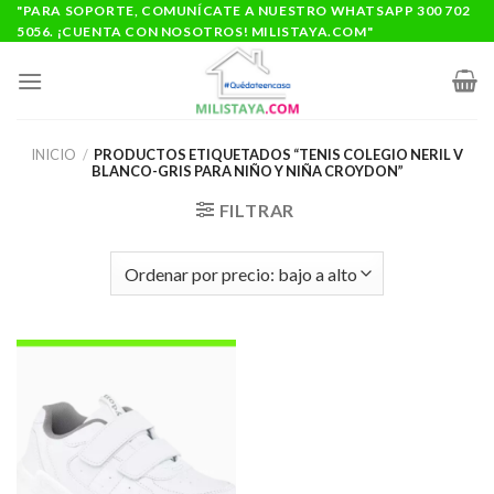
Saltar
"PARA SOPORTE, COMUNÍCATE A NUESTRO WHATSAPP 300 702
5056. ¡CUENTA CON NOSOTROS! MILISTAYA.COM"
al
contenido
INICIO
/
PRODUCTOS ETIQUETADOS “TENIS COLEGIO NERIL V
BLANCO-GRIS PARA NIÑO Y NIÑA CROYDON”
FILTRAR