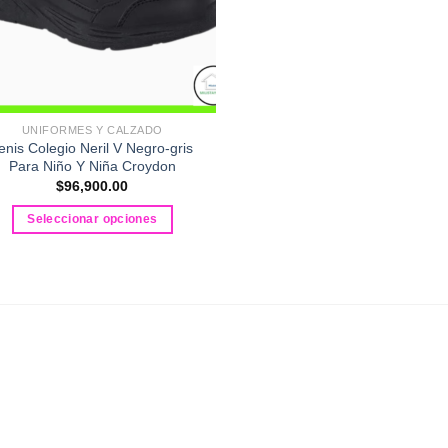
UNIFORMES Y CALZADO
enis Colegio Neril V Negro-gris
Para Niño Y Niña Croydon
$
96,900.00
Seleccionar opciones
Este
producto
tiene
múltiples
variantes.
Las
opciones
se
pueden