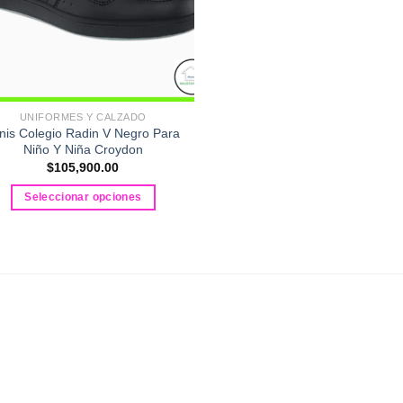
UNIFORMES Y CALZADO
nis Colegio Radin V Negro Para
Niño Y Niña Croydon
$
105,900.00
Seleccionar opciones
Este
producto
tiene
múltiples
variantes.
Las
opciones
se
pueden