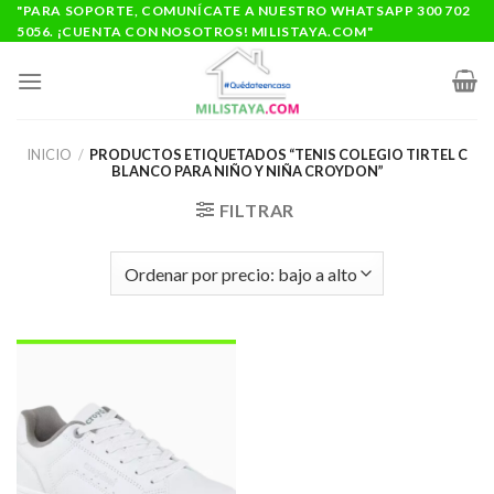
Saltar
"PARA SOPORTE, COMUNÍCATE A NUESTRO WHATSAPP 300 702
5056. ¡CUENTA CON NOSOTROS! MILISTAYA.COM"
al
contenido
INICIO
/
PRODUCTOS ETIQUETADOS “TENIS COLEGIO TIRTEL C
BLANCO PARA NIÑO Y NIÑA CROYDON”
FILTRAR