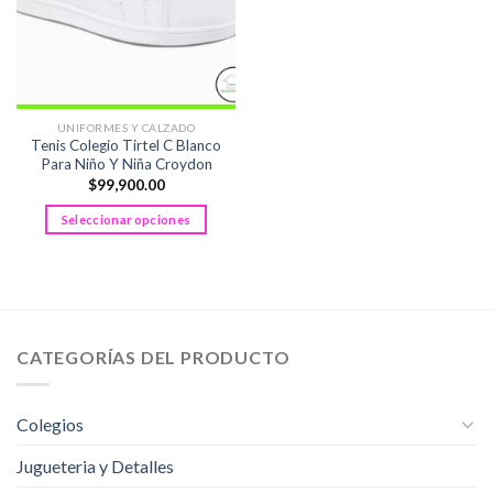
UNIFORMES Y CALZADO
Tenis Colegio Tirtel C Blanco
Para Niño Y Niña Croydon
$
99,900.00
Seleccionar opciones
Este
producto
tiene
múltiples
variantes.
CATEGORÍAS DEL PRODUCTO
Las
opciones
se
Colegios
pueden
elegir
Jugueteria y Detalles
en