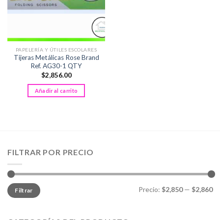
PAPELERÍA Y ÚTILES ESCOLARES
Tijeras Metálicas Rose Brand
Ref. AG30-1 QTY
$
2,856.00
Añadir al carrito
FILTRAR POR PRECIO
Precio
Precio
Precio:
$2,850
—
$2,860
Filtrar
mínimo
máximo