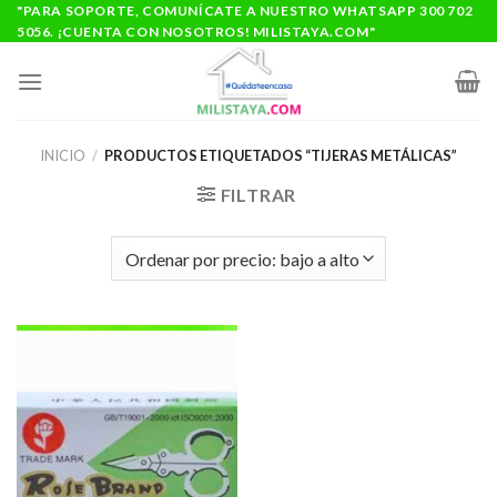
Saltar
"PARA SOPORTE, COMUNÍCATE A NUESTRO WHATSAPP 300 702
5056. ¡CUENTA CON NOSOTROS! MILISTAYA.COM"
al
contenido
INICIO
/
PRODUCTOS ETIQUETADOS “TIJERAS METÁLICAS”
FILTRAR