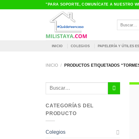
Saltar
"PARA SOPORTE, COMUNÍCATE A NUESTRO WH
al
contenido
Buscar
por:
INICIO
COLEGIOS
PAPELERÍA Y ÚTILES 
INICIO
/
PRODUCTOS ETIQUETADOS “TORME
Buscar
por:
CATEGORÍAS DEL
PRODUCTO
Colegios