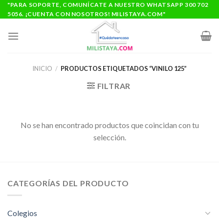
Saltar
"PARA SOPORTE, COMUNÍCATE A NUESTRO WHATSAPP 300 702
5056. ¡CUENTA CON NOSOTROS! MILISTAYA.COM"
al
contenido
INICIO
/
PRODUCTOS ETIQUETADOS “VINILO 125”
FILTRAR
No se han encontrado productos que coincidan con tu
selección.
CATEGORÍAS DEL PRODUCTO
Colegios