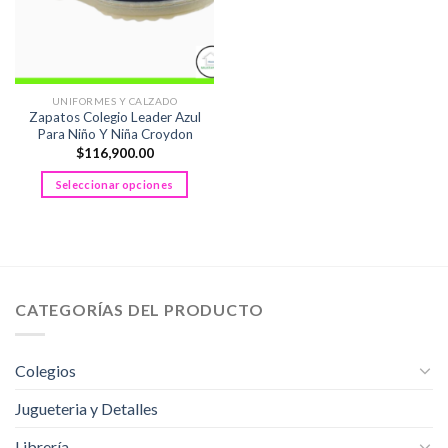
UNIFORMES Y CALZADO
Zapatos Colegio Leader Azul
Para Niño Y Niña Croydon
$
116,900.00
Seleccionar opciones
Este
producto
tiene
múltiples
variantes.
CATEGORÍAS DEL PRODUCTO
Las
opciones
se
Colegios
pueden
elegir
Jugueteria y Detalles
en
la
Librería