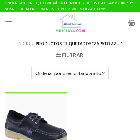
Saltar
"PARA SOPORTE, COMUNÍCATE A NUESTRO WHATSAPP 300 702
5056. ¡CUENTA CON NOSOTROS! MILISTAYA.COM"
al
contenido
INICIO
/
PRODUCTOS ETIQUETADOS “ZAPATO AZUL”
FILTRAR