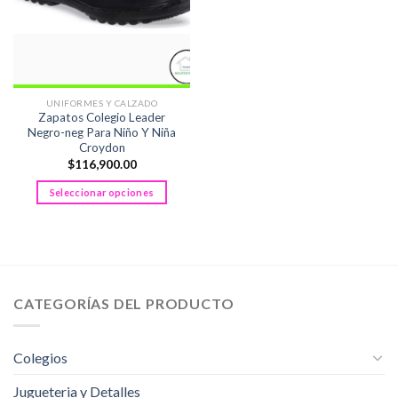
UNIFORMES Y CALZADO
Zapatos Colegio Leader
Negro-neg Para Niño Y Niña
Croydon
$
116,900.00
Seleccionar opciones
Este
producto
tiene
múltiples
variantes.
CATEGORÍAS DEL PRODUCTO
Las
opciones
se
Colegios
pueden
elegir
Jugueteria y Detalles