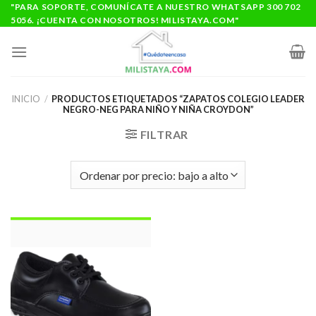
Saltar
"PARA SOPORTE, COMUNÍCATE A NUESTRO WHATSAPP 300 702
5056. ¡CUENTA CON NOSOTROS! MILISTAYA.COM"
al
contenido
INICIO
/
PRODUCTOS ETIQUETADOS “ZAPATOS COLEGIO LEADER
NEGRO-NEG PARA NIÑO Y NIÑA CROYDON”
FILTRAR