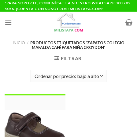
Saltar
"PARA SOPORTE, COMUNÍCATE A NUESTRO WHATSAPP 300 702
5056. ¡CUENTA CON NOSOTROS! MILISTAYA.COM"
al
contenido
INICIO
/
PRODUCTOS ETIQUETADOS “ZAPATOS COLEGIO
MAFALDA CAFÉ PARA NIÑA CROYDON”
FILTRAR