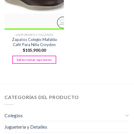
UNIFORMES Y CALZADO
Zapatos Colegio Mafalda
Café Para Niña Croydon
$
105,900.00
Seleccionar opciones
Este
producto
tiene
múltiples
variantes.
CATEGORÍAS DEL PRODUCTO
Las
opciones
se
Colegios
pueden
elegir
Jugueteria y Detalles
en