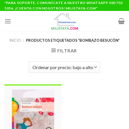
Saltar
"PARA SOPORTE, COMUNÍCATE A NUESTRO WHATSAPP 300 702
5056. ¡CUENTA CON NOSOTROS! MILISTAYA.COM"
al
contenido
INICIO
/
PRODUCTOS ETIQUETADOS “BOMBAZO BESUCÓN”
FILTRAR