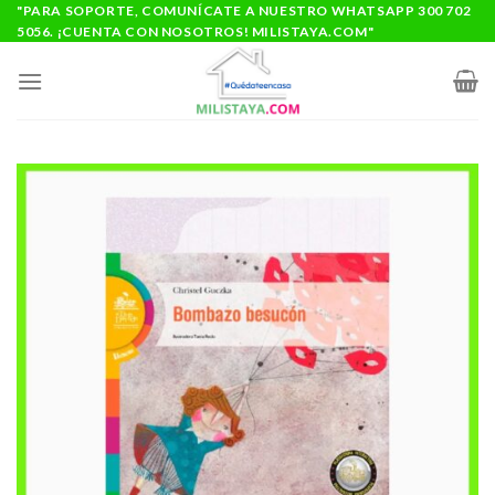
Saltar
"PARA SOPORTE, COMUNÍCATE A NUESTRO WHATSAPP 300 702
5056. ¡CUENTA CON NOSOTROS! MILISTAYA.COM"
al
contenido