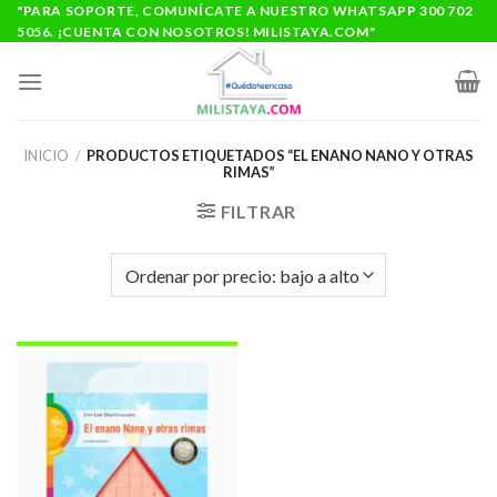
Saltar
"PARA SOPORTE, COMUNÍCATE A NUESTRO WHATSAPP 300 702
5056. ¡CUENTA CON NOSOTROS! MILISTAYA.COM"
al
contenido
INICIO
/
PRODUCTOS ETIQUETADOS “EL ENANO NANO Y OTRAS
RIMAS”
FILTRAR