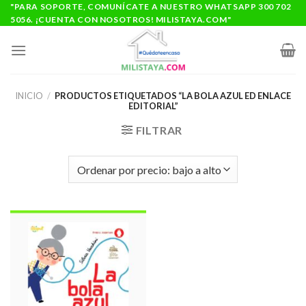
Saltar
"PARA SOPORTE, COMUNÍCATE A NUESTRO WHATSAPP 300 702
5056. ¡CUENTA CON NOSOTROS! MILISTAYA.COM"
al
contenido
INICIO
/
PRODUCTOS ETIQUETADOS “LA BOLA AZUL ED ENLACE
EDITORIAL”
FILTRAR