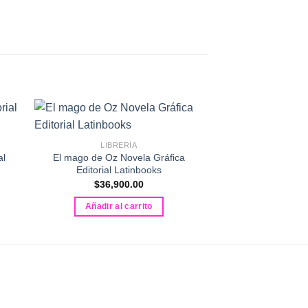
LIBRERÍA
LIBRE
al
El mago de Oz Novela Gráfica
Filo, mi amigo ima
Editorial Latinbooks
Enla
$
36,900.00
$
31,50
Añadir al carrito
Añadir al 