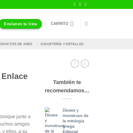
CARRITO
Envíanos tu lista
ODUCTOS DE ASEO
JUGUETERÍA Y DETALLES
 Enlace
También te
recomendamos…
Dioses y
monstruos de
 bosque junto a
la mitología
 muchos amigos
griega
 y ellos, a su
Editorial