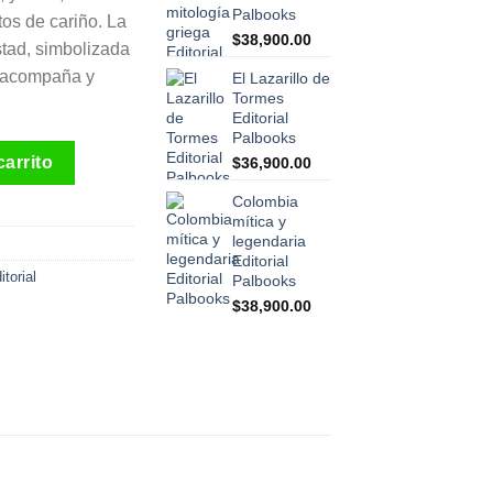
Palbooks
os de cariño. La
$
38,900.00
stad, simbolizada
, acompaña y
El Lazarillo de
Tormes
Editorial
Palbooks
al cantidad
carrito
$
36,900.00
Colombia
mítica y
legendaria
Editorial
torial
Palbooks
$
38,900.00