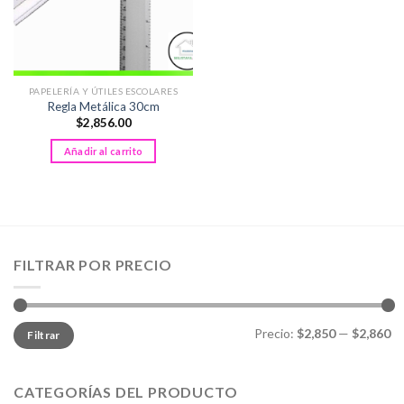
PAPELERÍA Y ÚTILES ESCOLARES
Regla Metálica 30cm
$
2,856.00
Añadir al carrito
FILTRAR POR PRECIO
Precio
Precio
Precio:
$2,850
—
$2,860
Filtrar
mínimo
máximo
CATEGORÍAS DEL PRODUCTO