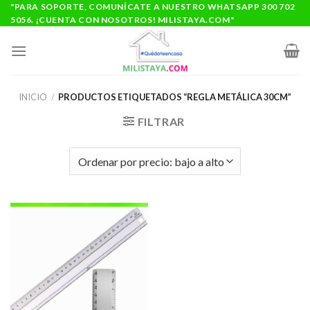
Saltar
"PARA SOPORTE, COMUNÍCATE A NUESTRO WHATSAPP 300 702
5056. ¡CUENTA CON NOSOTROS! MILISTAYA.COM"
al
contenido
INICIO
/
PRODUCTOS ETIQUETADOS “REGLA METÁLICA 30CM”
FILTRAR