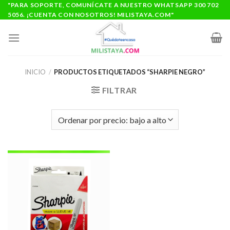
Saltar
"PARA SOPORTE, COMUNÍCATE A NUESTRO WHATSAPP 300 702
5056. ¡CUENTA CON NOSOTROS! MILISTAYA.COM"
al
contenido
INICIO
/
PRODUCTOS ETIQUETADOS “SHARPIE NEGRO”
FILTRAR