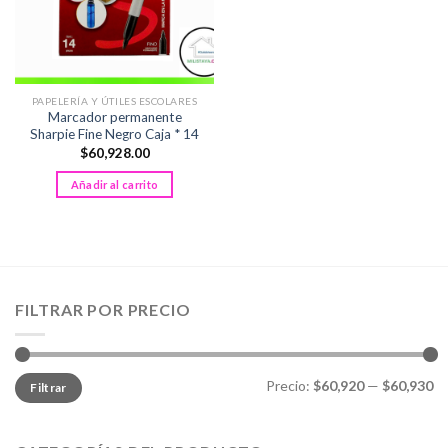
PAPELERÍA Y ÚTILES ESCOLARES
Marcador permanente
Sharpie Fine Negro Caja * 14
$
60,928.00
Añadir al carrito
FILTRAR POR PRECIO
Precio
Precio
Precio:
$60,920
—
$60,930
Filtrar
mínimo
máximo