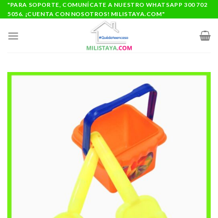
Saltar
"PARA SOPORTE, COMUNÍCATE A NUESTRO WHATSAPP 300 702
5056. ¡CUENTA CON NOSOTROS! MILISTAYA.COM"
al
contenido