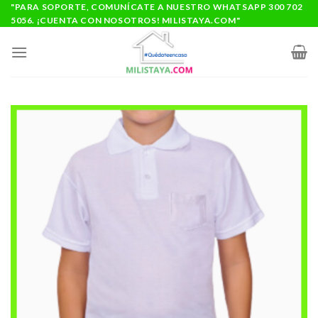
Saltar
"PARA SOPORTE, COMUNÍCATE A NUESTRO WHATSAPP 300 702
5056. ¡CUENTA CON NOSOTROS! MILISTAYA.COM"
al
contenido