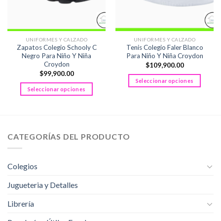
UNIFORMES Y CALZADO
UNIFORMES Y CALZADO
Zapatos Colegio Schooly C
Tenis Colegio Faler Blanco
Negro Para Niño Y Niña
Para Niño Y Niña Croydon
Croydon
$
109,900.00
$
99,900.00
Seleccionar opciones
Seleccionar opciones
Este
Este
producto
producto
tiene
tiene
múltiples
múltiples
variantes.
CATEGORÍAS DEL PRODUCTO
variantes.
Las
Las
opciones
opciones
se
Colegios
se
pueden
pueden
Jugueteria y Detalles
elegir
elegir
en
Librería
en
la
la
página