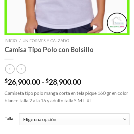
INICIO
/
UNIFORMES Y CALZADO
Camisa Tipo Polo con Bolsillo
Rango
26,900.00
-
28,900.00
$
$
de
Camiseta tipo polo manga corta en tela pique 160 gr en color
precios:
blanco talla 2 a la 16 y adulto talla S M L XL
desde
$26,900.00
hasta
Talla
$28,900.00