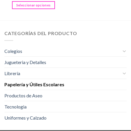
Este
Seleccionar opciones
producto
Este
tiene
producto
múltiples
tiene
variantes.
múltiples
CATEGORÍAS DEL PRODUCTO
Las
variantes.
opciones
Las
se
opciones
Colegios
pueden
se
elegir
pueden
Jugueteria y Detalles
en
elegir
la
Librería
en
página
la
de
Papelería y Útiles Escolares
página
producto
de
Productos de Aseo
producto
Tecnologia
Uniformes y Calzado