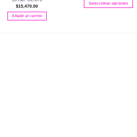
Seleccionar opciones
$
15,470.00
Este
Añadir al carrito
producto
tiene
múltiples
variantes.
Las
opciones
se
pueden
elegir
en
la
página
de
producto