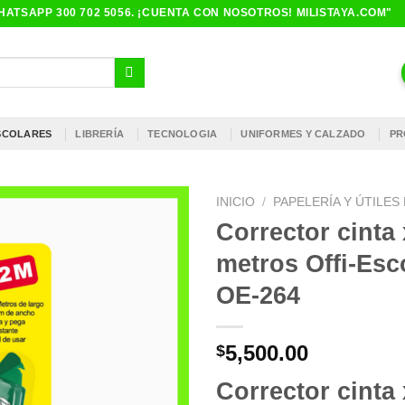
ATSAPP 300 702 5056. ¡CUENTA CON NOSOTROS! MILISTAYA.COM"
ESCOLARES
LIBRERÍA
TECNOLOGIA
UNIFORMES Y CALZADO
PR
INICIO
/
PAPELERÍA Y ÚTILE
Corrector cinta 
metros Offi-Esc
OE-264
5,500.00
$
Corrector cinta 