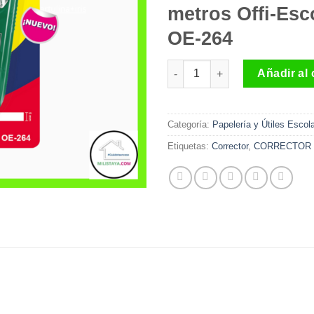
metros Offi-Esc
OE-264
Corrector cinta x 12 metros Of
Añadir al 
Categoría:
Papelería y Útiles Escol
Etiquetas:
Corrector
,
CORRECTOR 