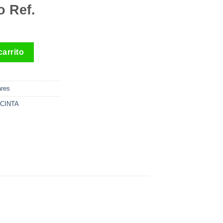
o Ref.
fi-Esco Ref. OE-264 cantidad
carrito
ares
CINTA