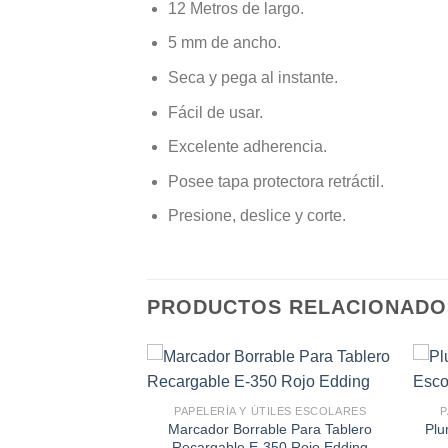
12 Metros de largo.
5 mm de ancho.
Seca y pega al instante.
Fácil de usar.
Excelente adherencia.
Posee tapa protectora retráctil.
Presione, deslice y corte.
PRODUCTOS RELACIONADO
TILES ESCOLARES
PAPELERÍA Y ÚTILES ESCOLARES
P
Offi-Esco Ref. OE-
Marcador Borrable Para Tablero
Plu
aja * 12
Recargable E-350 Rojo Edding