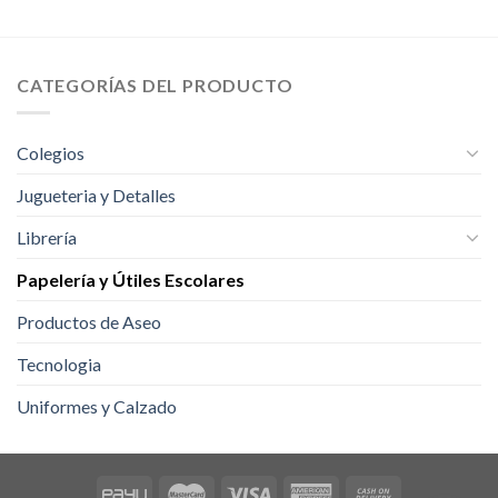
tiene
múltiples
variantes.
CATEGORÍAS DEL PRODUCTO
Las
opciones
se
Colegios
pueden
elegir
Jugueteria y Detalles
en
la
Librería
página
de
Papelería y Útiles Escolares
producto
Productos de Aseo
Tecnologia
Uniformes y Calzado