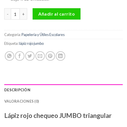
Lápiz rojo chequeo jumbo triangular Offi-Esco Ref. OE-161 cant
Añadir al carrito
Categoría:
Papelería y Útiles Escolares
Etiqueta:
lápiz rojo jumbo
DESCRIPCIÓN
VALORACIONES (0)
Lápiz rojo chequeo JUMBO triangular