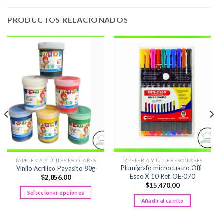
PRODUCTOS RELACIONADOS
PAPELERÍA Y ÚTILES ESCOLARES
PAPELERÍA Y ÚTILES ESCOLARES
Plumígrafo microcuatro Offi-
Vinilo Acrílico Payasito 80g
Esco X 10 Ref. OE-070
$
2,856.00
$
15,470.00
Seleccionar opciones
Añadir al carrito
Este
producto