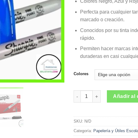
Colores Negro, Azul y Roj
Perfecta para cualquier tar
marcado o creación.
Conocidos por su tinta in
rápido.
Permiten hacer marcas int
duraderas en casi cualquie
Colores
Marcador permanente Sharpie F
Añadir al 
SKU:
N/D
Categoría:
Papelería y Útiles Escol