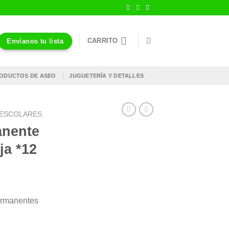
CARRITO
Envíanos tu lista
ODUCTOS DE ASEO
JUGUETERÍA Y DETALLES
S ESCOLARES
anente
ja *12
ermanentes