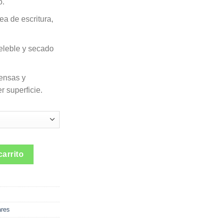
o.
ea de escritura,
deleble y secado
ensas y
r superficie.
ine Caja *12 cantidad
carrito
ares