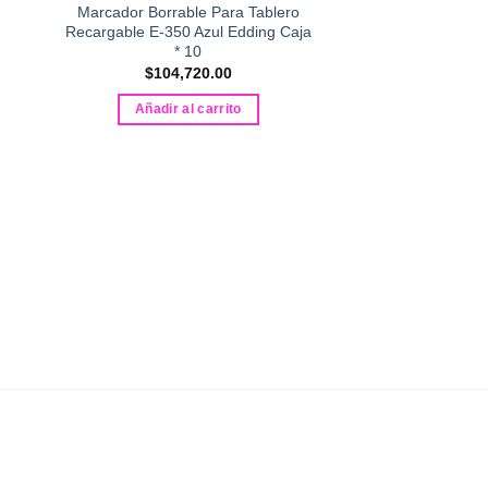
Marcador Borrable Para Tablero
Recargable E-350 Azul Edding Caja
* 10
$
104,720.00
Añadir al carrito
PAPELERÍA Y ÚTI
Vinilo Acrílico
$
2,85
Seleccionar
E
p
t
m
v
L
o