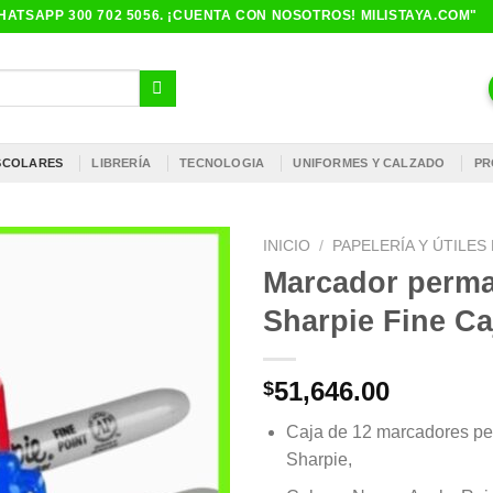
ATSAPP 300 702 5056. ¡CUENTA CON NOSOTROS! MILISTAYA.COM"
ESCOLARES
LIBRERÍA
TECNOLOGIA
UNIFORMES Y CALZADO
PR
INICIO
/
PAPELERÍA Y ÚTILE
Marcador perm
Sharpie Fine Ca
51,646.00
$
Caja de 12 marcadores p
Sharpie,