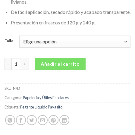
livianos.
desde
$4,284.00
De fácil aplicación, secado rápido y acabado transparente.
hasta
Presentación en frascos de 120 g y 240 g.
$8,687.00
Talla
Pegante Líquido Payasito cantidad
Añadir al carrito
SKU:
N/D
Categoría:
Papelería y Útiles Escolares
Etiqueta:
Pegante Líquido Payasito