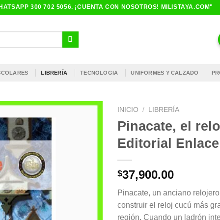
ATSAPP 300 702 5056. ¡CUENTA CON NOSOTROS! MILISTAYA.COM"
ESCOLARES
LIBRERÍA
TECNOLOGIA
UNIFORMES Y CALZADO
PR
INICIO
/
LIBRERÍA
Pinacate, el rel
Editorial Enlace
37,900.00
$
Pinacate, un anciano relojero 
construir el reloj cucú más gr
región. Cuando un ladrón int