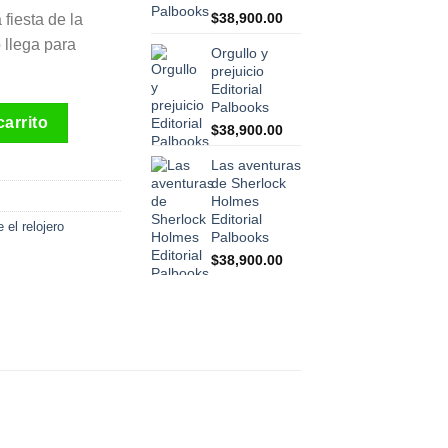
$
38,900.00
fiesta de la
 llega para
Orgullo y
prejuicio
Editorial
Palbooks
 Enlace cantidad
carrito
$
38,900.00
Las aventuras
de Sherlock
Holmes
Editorial
 el relojero
Palbooks
$
38,900.00