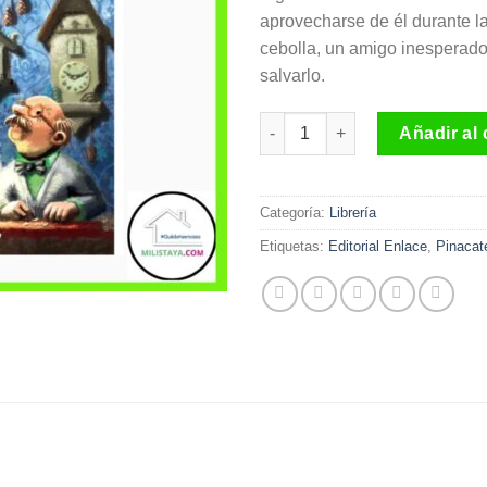
aprovecharse de él durante la 
cebolla, un amigo inesperado
salvarlo.
Pinacate, el relojero Editorial
Añadir al 
Categoría:
Librería
Etiquetas:
Editorial Enlace
,
Pinacate