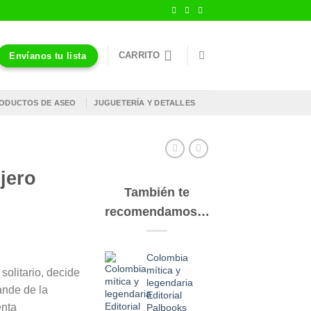
CARRITO
Envíanos tu lista
ODUCTOS DE ASEO
JUGUETERÍA Y DETALLES
ojero
También te
recomendamos…
Colombia
mítica y
solitario, decide
legendaria
ande de la
Editorial
enta
Palbooks