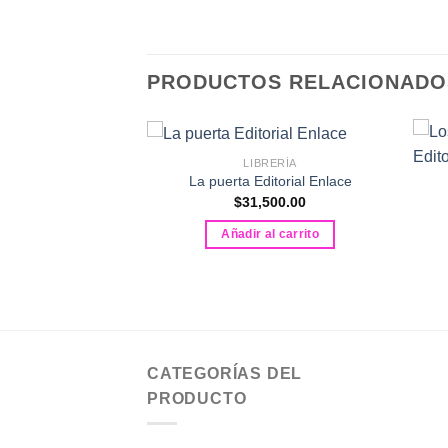
PRODUCTOS RELACIONADO
LIBRERÍA
La puerta Editorial Enlace
RERÍA
$
31,500.00
la flor amarilla
al Enlace
Añadir al carrito
500.00
al carrito
CATEGORÍAS DEL
PRODUCTO