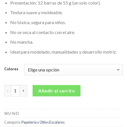
Presentación: 12 barras de 55 g (un solo color).
Textura suave y moldeable.
No tóxica, segura para niños.
No se seca al contacto con el aire.
No mancha.
Ideal para modelado, manualidades y desarrollo motriz.
Colores
Plastilina Barra Mi Trensito 55gr X 12 Unidades Unicolor cantid
Añadir al carrito
SKU:
N/D
Categoría:
Papelería y Útiles Escolares