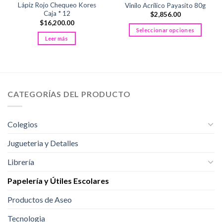
Lápiz Rojo Chequeo Kores
Vinilo Acrílico Payasito 80g
Caja * 12
$
2,856.00
$
16,200.00
Seleccionar opciones
Leer más
Este
producto
tiene
múltiples
variantes.
CATEGORÍAS DEL PRODUCTO
Las
opciones
se
Colegios
pueden
elegir
Jugueteria y Detalles
en
la
Librería
página
de
Papelería y Útiles Escolares
producto
Productos de Aseo
Tecnologia