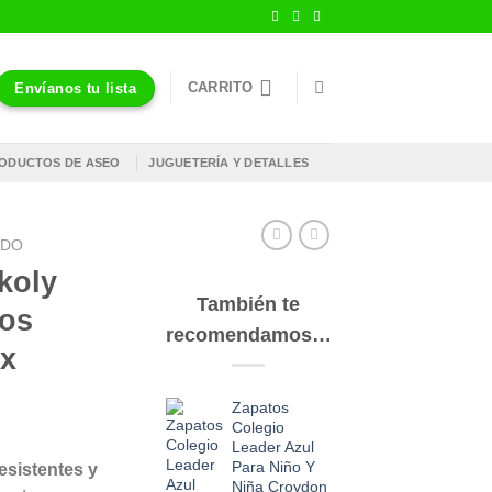
CARRITO
Envíanos tu lista
ODUCTOS DE ASEO
JUGUETERÍA Y DETALLES
ADO
koly
También te
Los
recomendamos…
x
Zapatos
Colegio
Leader Azul
Para Niño Y
esistentes y
Niña Croydon