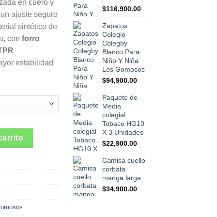
rzada en cuero y
$
116,900.00
un ajuste seguro
Zapatos
rial sintético de
Colegio
za, con
forro
Colegby
 TPR
Blanco Para
Niño Y Niña
ayor estabilidad
Los Gomosos
$
94,900.00
Paquete de
Media
colegial
Tobaco HG10
X 3 Unidades
lanco Los Gomosos Unisex cantidad
carrito
$
22,900.00
Camisa cuello
corbata
manga larga
$
34,900.00
 Gomosos