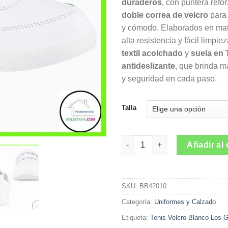
duraderos
, con puntera refo
doble correa de velcro
para 
y cómodo. Elaborados en mate
alta resistencia y fácil limpie
textil acolchado
y
suela en
antideslizante
, que brinda m
y seguridad en cada paso.
Talla
Tenis Colegio Skoly Velcro B
Añadir al 
SKU:
BB42010
Categoría:
Uniformes y Calzado
Etiqueta:
Tenis Velcro Blanco Los