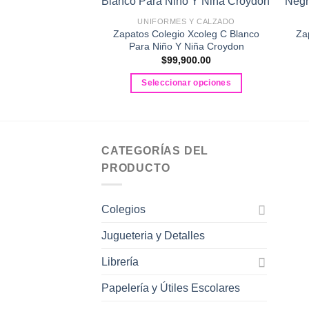
UNIFORMES Y CALZADO
Zapatos Colegio Xcoleg C Blanco
Za
Para Niño Y Niña Croydon
$
99,900.00
Seleccionar opciones
Este
producto
tiene
múltiples
CATEGORÍAS DEL
variantes.
PRODUCTO
Las
opciones
Colegios
se
pueden
Jugueteria y Detalles
elegir
en
Librería
la
Papelería y Útiles Escolares
página
de