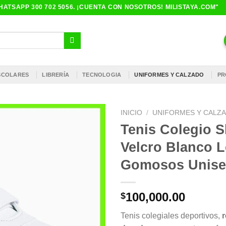
ATSAPP 300 702 5056. ¡CUENTA CON NOSOTROS! MILISTAYA.COM"
ESCOLARES
LIBRERÍA
TECNOLOGIA
UNIFORMES Y CALZADO
PR
INICIO
/
UNIFORMES Y CALZ
Tenis Colegio S
Velcro Blanco 
Gomosos Unise
100,000.00
$
Tenis colegiales deportivos,
r