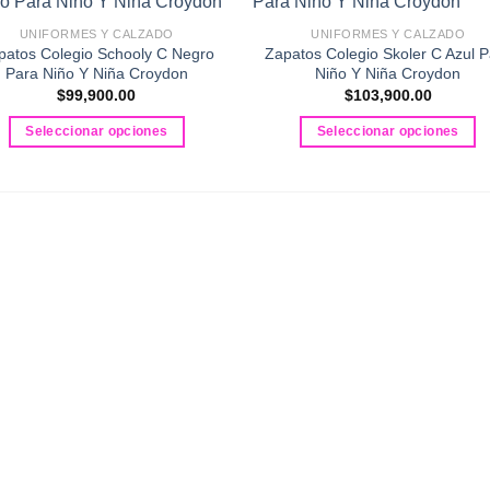
UNIFORMES Y CALZADO
UNIFORMES Y CALZADO
patos Colegio Schooly C Negro
Zapatos Colegio Skoler C Azul P
Para Niño Y Niña Croydon
Niño Y Niña Croydon
$
99,900.00
$
103,900.00
Seleccionar opciones
Seleccionar opciones
Este
Este
producto
producto
tiene
tiene
múltiples
múltiples
variantes.
variantes.
Las
Las
opciones
opciones
se
se
pueden
pueden
elegir
elegir
en
en
la
la
página
página
de
de