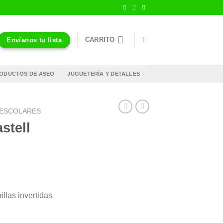
CARRITO
Envíanos tu lista
ODUCTOS DE ASEO
JUGUETERÍA Y DETALLES
S ESCOLARES
stell
illas invertidas