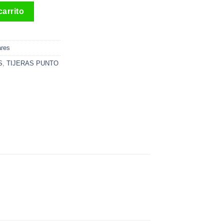
dos cantidad
carrito
ares
S
,
TIJERAS PUNTO