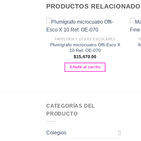
PRODUCTOS RELACIONADO
TILES ESCOLARES
PAPELERÍA Y ÚTILES ESCOLARES
P
Offi-Esco Ref. OE-
Plumígrafo microcuatro Offi-Esco X
M
aja * 12
10 Ref. OE-070
351.00
$
15,470.00
al carrito
Añadir al carrito
CATEGORÍAS DEL
PRODUCTO
Colegios