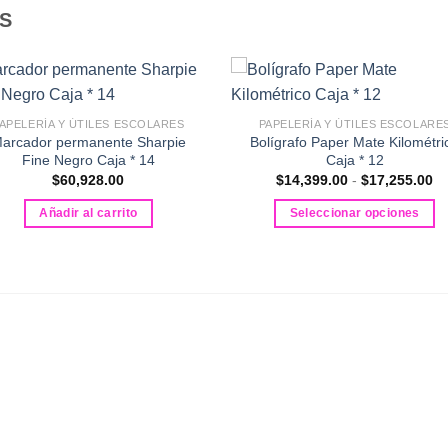
S
APELERÍA Y ÚTILES ESCOLARES
PAPELERÍA Y ÚTILES ESCOLARE
arcador permanente Sharpie
Bolígrafo Paper Mate Kilométri
Fine Negro Caja * 14
Caja * 12
R
$
60,928.00
$
14,399.00
-
$
17,255.00
d
pr
Añadir al carrito
Seleccionar opciones
de
$1
Este
ha
producto
$1
tiene
múltiples
variantes.
Las
opciones
se
pueden
elegir