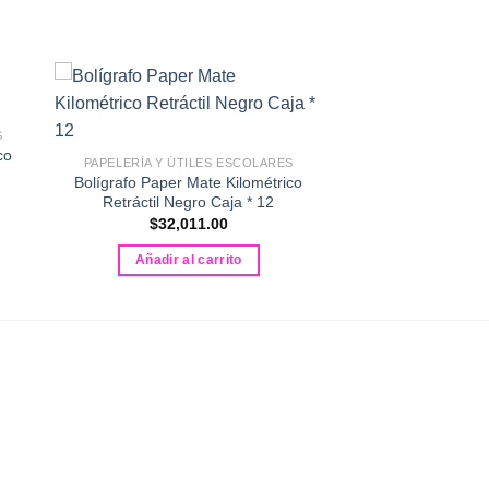
S
co
PAPELERÍA Y ÚTILES ESCOLARES
Bolígrafo Paper Mate Kilométrico
ango
Retráctil Negro Caja * 12
e
$
32,011.00
ecios:
sde
4,399.00
Añadir al carrito
sta
7,255.00