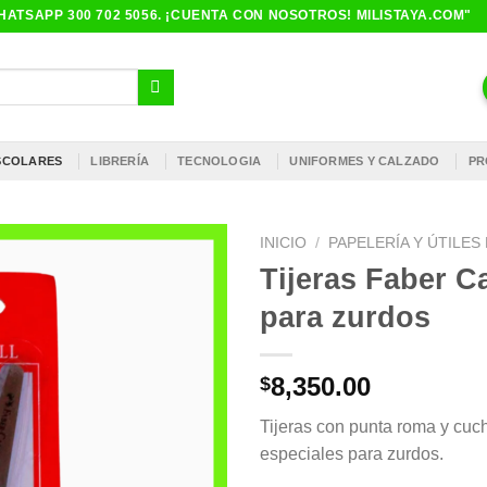
ATSAPP 300 702 5056. ¡CUENTA CON NOSOTROS! MILISTAYA.COM"
ESCOLARES
LIBRERÍA
TECNOLOGIA
UNIFORMES Y CALZADO
PR
INICIO
/
PAPELERÍA Y ÚTILE
Tijeras Faber Ca
para zurdos
8,350.00
$
Tijeras con punta roma y cuch
especiales para zurdos.