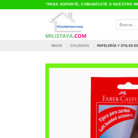
Saltar
"PARA SOPORTE, COMUNÍCATE A NUESTRO WH
al
contenido
Buscar
por:
INICIO
COLEGIOS
PAPELERÍA Y ÚTILES 