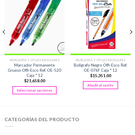
PAPELERÍA Y ÚTILES ESCOLARES
PAPELERÍA Y ÚTILES ESCOLARES
Marcador Permanente
Bolígrafo Negro Offi-Esco Ref.
Grueso Offi-Esco Ref. OE-520
OE-076F Caja * 12
Caja * 12
$
15,351.00
$
21,658.00
Añadir al carrito
Seleccionar opciones
Este
producto
tiene
múltiples
CATEGORÍAS DEL PRODUCTO
variantes.
Las