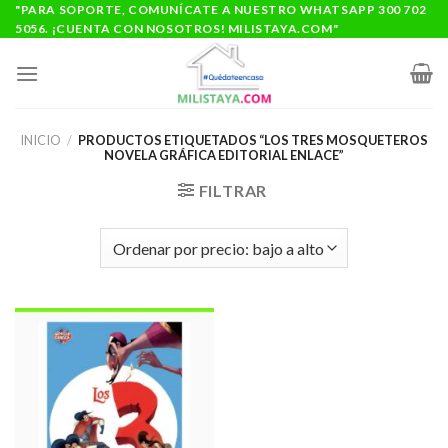
Saltar
"PARA SOPORTE, COMUNÍCATE A NUESTRO WHATSAPP 300 702
5056. ¡CUENTA CON NOSOTROS! MILISTAYA.COM"
al
contenido
INICIO
/
PRODUCTOS ETIQUETADOS “LOS TRES MOSQUETEROS
NOVELA GRÁFICA EDITORIAL ENLACE”
FILTRAR