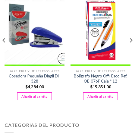
PAPELERÍA Y ÚTILES ESCOLARES
PAPELERÍA Y ÚTILES ESCOLARES
Cosedora Pequeña Dingli Dl-
Bolígrafo Negro Offi-Esco Ref.
328
OE-076F Caja * 12
$
4,284.00
$
15,351.00
Añadir al carrito
Añadir al carrito
CATEGORÍAS DEL PRODUCTO