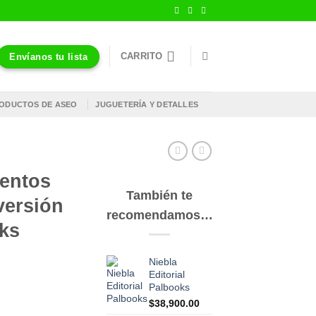
CARRITO
Envíanos tu lista
ODUCTOS DE ASEO
JUGUETERÍA Y DETALLES
uentos
También te
versión
recomendamos…
oks
Niebla
Editorial
Palbooks
$
38,900.00