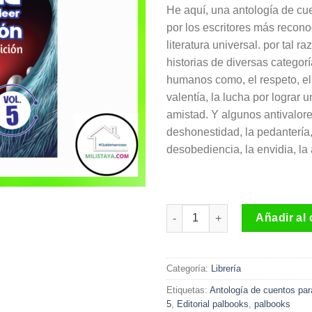
He aquí, una antología de cu
por los escritores más recono
literatura universal. por tal r
historias de diversas categor
humanos como, el respeto, el
valentía, la lucha por lograr u
amistad. Y algunos antivalor
deshonestidad, la pedantería,
desobediencia, la envidia, la 
Antología de cuentos para leer
Añadir al 
Categoría:
Librería
Etiquetas:
Antología de cuentos para
5
,
Editorial palbooks
,
palbooks