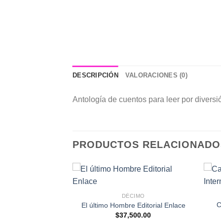
DESCRIPCIÓN
VALORACIONES (0)
Antología de cuentos para leer por diversi
PRODUCTOS RELACIONADO
RERÍA
DÉCIMO
la flor amarilla
C
El último Hombre Editorial Enlace
al Enlace
$
37,500.00