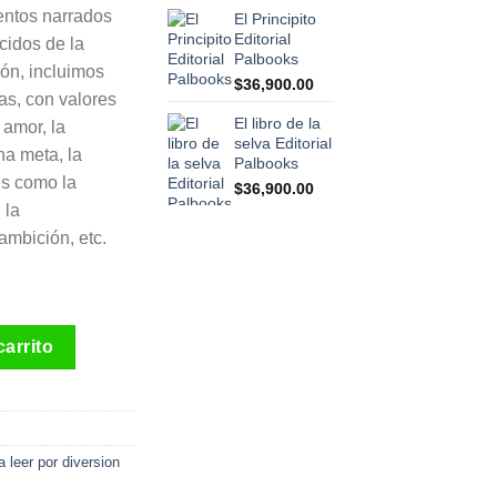
entos narrados
El Principito
Editorial
cidos de la
Palbooks
azón, incluimos
$
36,900.00
ías, con valores
El libro de la
 amor, la
selva Editorial
na meta, la
Palbooks
es como la
$
36,900.00
 la
ambición, etc.
 por diversión Vol 5 Ed Palbooks International cantidad
carrito
 leer por diversion