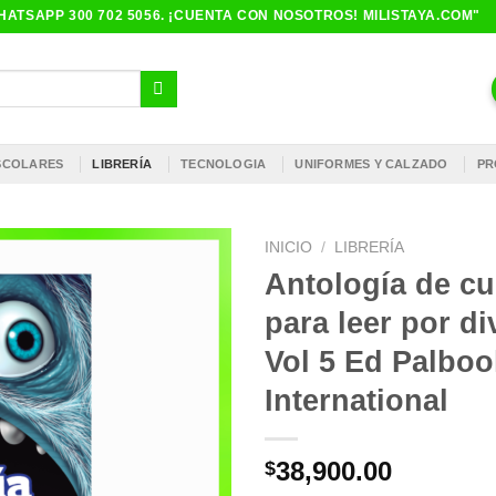
ATSAPP 300 702 5056. ¡CUENTA CON NOSOTROS! MILISTAYA.COM"
ESCOLARES
LIBRERÍA
TECNOLOGIA
UNIFORMES Y CALZADO
PR
INICIO
/
LIBRERÍA
Antología de c
para leer por di
Vol 5 Ed Palbo
International
38,900.00
$