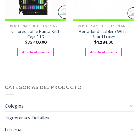
PAPELERÍA Y ÚTILES ESCOLARES
PAPELERÍA Y ÚTILES ESCOLARES
Colores Doble Punta Kiut
Borrador de tablero White
Caja * 13
Board Eraser
$
33,400.00
$
4,284.00
Añadir al carrito
Añadir al carrito
CATEGORÍAS DEL PRODUCTO
Colegios
Jugueteria y Detalles
Librería