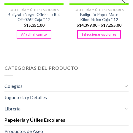
PAPELERÍA Y ÚTILES ESCOLARES
PAPELERÍA Y ÚTILES ESCOLARES
Bolígrafo Negro Offi-Esco Ref.
Bolígrafo Paper Mate
OE-076F Caja * 12
Kilométrico Caja * 12
Rango
$
15,351.00
$
14,399.00
-
$
17,255.00
de
precio
Añadir al carrito
Seleccionar opciones
desde
$14,3
Este
hasta
producto
$17,2
tiene
múltiples
variantes.
CATEGORÍAS DEL PRODUCTO
Las
opciones
se
Colegios
pueden
Jugueteria y Detalles
elegir
en
Librería
la
página
Papelería y Útiles Escolares
de
producto
Productos de Aseo