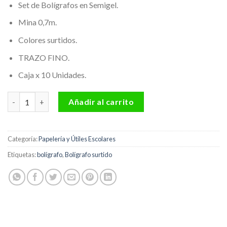
Set de Bolígrafos en Semigel.
Mina 0,7m.
Colores surtidos.
TRAZO FINO.
Caja x 10 Unidades.
Bolígrafo Semi Gel colores surtidos X 10 Offi-Esco Ref. OE-076F
Añadir al carrito
Categoría:
Papelería y Útiles Escolares
Etiquetas:
bolígrafo
,
Bolígrafo surtido