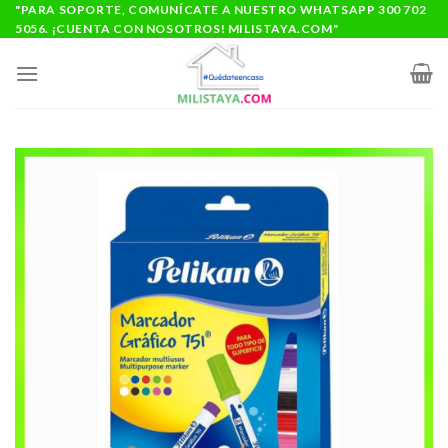
Saltar
"PARA SOPORTE, COMUNÍCATE A NUESTRO WHATSAPP 300 702
5056. ¡CUENTA CON NOSOTROS! MILISTAYA.COM"
al
contenido