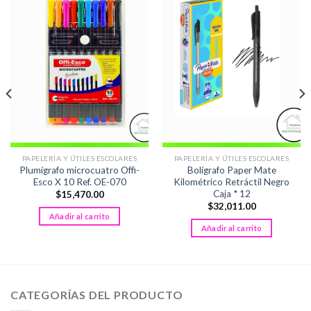
PAPELERÍA Y ÚTILES ESCOLARES
PAPELERÍA Y ÚTILES ESCOLARES
Plumígrafo microcuatro Offi-
Bolígrafo Paper Mate
Esco X 10 Ref. OE-070
Kilométrico Retráctil Negro
Caja * 12
$
15,470.00
$
32,011.00
Añadir al carrito
Añadir al carrito
CATEGORÍAS DEL PRODUCTO