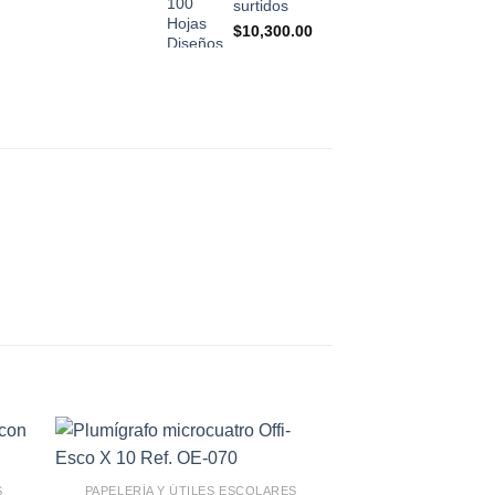
surtidos
$
10,300.00
S
PAPELERÍA Y ÚTILES ESCOLARES
PAPELERÍA Y ÚTI