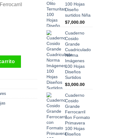
100 Hojas
errocarril
Diseño
surtidos Niña
$
7,000.00
Cuaderno
Cosido
Grande
Cuadriculado
Norma
arril Norma X-presarte 100 Hojas Diseño Niña cantidad
Imágenes
carrito
100 Hojas
Diseños
Surtidos
$
3,000.00
ares
Cuaderno
Cosido
ojas
Grande
Ferrocarril
con Formato
Primavera
100 Hojas
Diseños