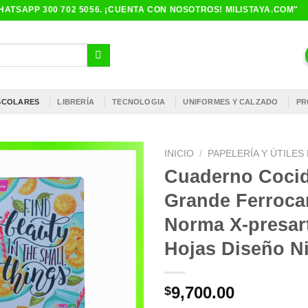
ATSAPP 300 702 5056. ¡CUENTA CON NOSOTROS! MILISTAYA.COM"
ESCOLARES
LIBRERÍA
TECNOLOGIA
UNIFORMES Y CALZADO
PR
INICIO
/
PAPELERÍA Y ÚTILE
Cuaderno Coci
Grande Ferrocar
Norma X-presar
Hojas Diseño N
9,700.00
$