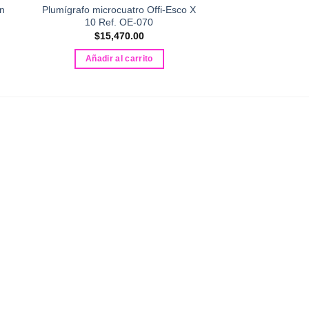
n
Plumígrafo microcuatro Offi-Esco X
Marcador Borrabl
10 Ref. OE-070
Recargable E-35
$
15,470.00
$
9,00
Añadir al carrito
Añadir al 