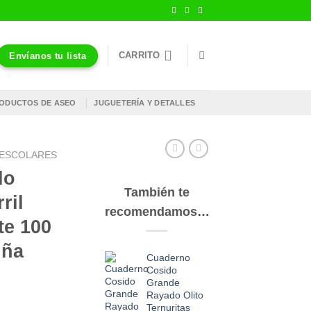
CARRITO
Envíanos tu lista
ODUCTOS DE ASEO
JUGUETERÍA Y DETALLES
S ESCOLARES
do
También te
ril
recomendamos…
te 100
iña
Cuaderno
Cosido
Grande
Rayado Olito
Ternuritas