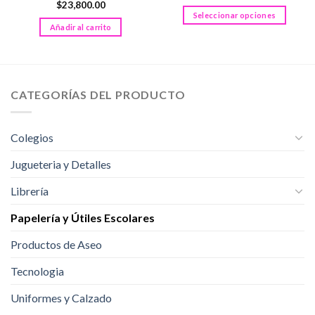
$
23,800.00
Seleccionar opciones
Añadir al carrito
Este
producto
tiene
múltiples
variantes.
CATEGORÍAS DEL PRODUCTO
Las
opciones
se
Colegios
pueden
Jugueteria y Detalles
elegir
en
Librería
la
página
Papelería y Útiles Escolares
de
producto
Productos de Aseo
Tecnologia
Uniformes y Calzado