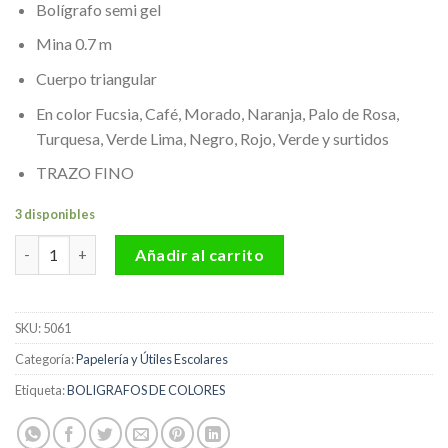
Bolígrafo semi gel
Mina 0.7 m
Cuerpo triangular
En color Fucsia, Café, Morado, Naranja, Palo de Rosa,
Turquesa, Verde Lima, Negro, Rojo, Verde y surtidos
TRAZO FINO
3 disponibles
Bolígrafos surtidos Semi Gel Offi-Esco Ref OE-077F Caja *12 ca
Añadir al carrito
SKU:
5061
Categoría:
Papelería y Útiles Escolares
Etiqueta:
BOLIGRAFOS DE COLORES