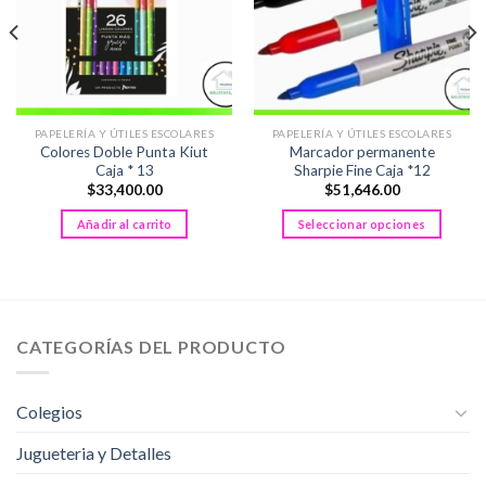
PAPELERÍA Y ÚTILES ESCOLARES
PAPELERÍA Y ÚTILES ESCOLARES
Colores Doble Punta Kiut
Marcador permanente
Caja * 13
Sharpie Fine Caja *12
$
33,400.00
$
51,646.00
Añadir al carrito
Seleccionar opciones
Este
producto
tiene
múltiples
variantes.
CATEGORÍAS DEL PRODUCTO
Las
opciones
se
Colegios
pueden
Jugueteria y Detalles
elegir
en