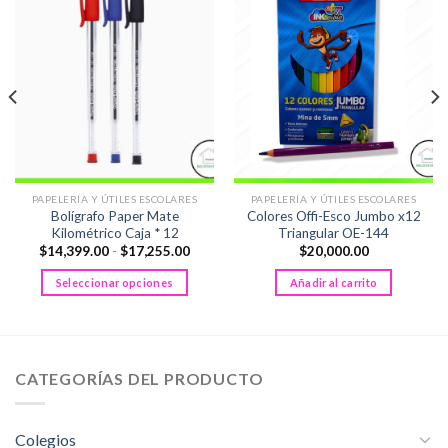
PAPELERÍA Y ÚTILES ESCOLARES
PAPELERÍA Y ÚTILES ESCOLARES
Bolígrafo Paper Mate
Colores Offi-Esco Jumbo x12
Kilométrico Caja * 12
Triangular OE-144
Rango
$
14,399.00
-
$
17,255.00
$
20,000.00
de
precios:
Seleccionar opciones
Añadir al carrito
desde
$14,399.00
Este
hasta
producto
$17,255.00
tiene
múltiples
CATEGORÍAS DEL PRODUCTO
variantes.
Las
opciones
Colegios